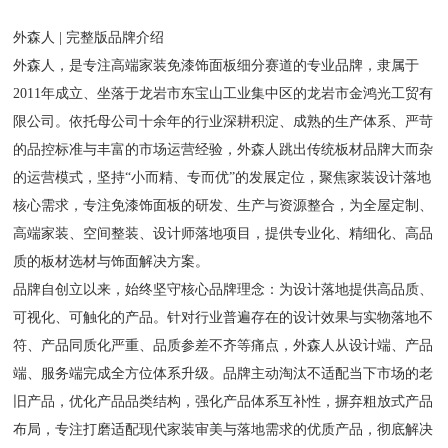
外森人 | 完整版品牌介绍
外森人，是专注高端家装免漆饰面板细分赛道的专业品牌，隶属于
2011年成立、坐落于龙岩市东宝山工业集中区的龙岩市金鸿光工贸有
限公司。依托母公司十余年的行业深耕积淀、成熟的生产体系、严苛
的品控标准与丰富的市场运营经验，外森人跳出传统板材品牌大而杂
的运营模式，坚持“小而精、专而优”的发展定位，聚焦家装设计落地
核心需求，专注免漆饰面板的研发、生产与资源整合，为全屋定制、
高端家装、空间整装、设计师落地项目，提供专业化、精细化、高品
质的板材选材与饰面解决方案。
品牌自创立以来，始终坚守核心品牌理念：为设计落地提供高品质、
可视化、可触化的产品。针对行业普遍存在的设计效果与实物落地不
符、产品同质化严重、品质参差不齐等痛点，外森人从设计端、产品
端、服务端完成全方位体系升级。品牌主动淘汰不适配当下市场的老
旧产品，优化产品品类结构，强化产品体系互补性，摒弃粗放式产品
布局，专注打磨适配现代家装审美与落地需求的优质产品，彻底解决