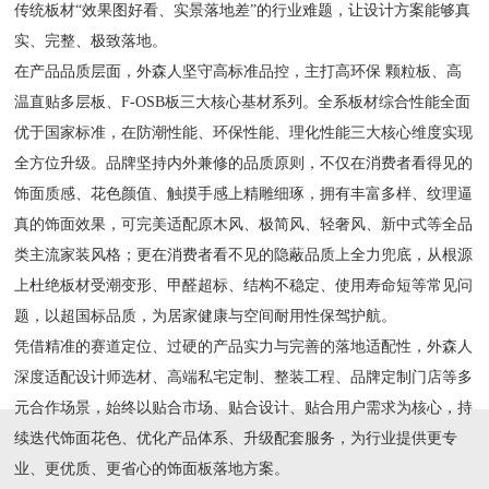
传统板材“效果图好看、实景落地差”的行业难题，让设计方案能够真
实、完整、极致落地。
在产品品质层面，外森人坚守高标准品控，主打高环保 颗粒板、高
温直贴多层板、F-OSB板三大核心基材系列。全系板材综合性能全面
优于国家标准，在防潮性能、环保性能、理化性能三大核心维度实现
全方位升级。品牌坚持内外兼修的品质原则，不仅在消费者看得见的
饰面质感、花色颜值、触摸手感上精雕细琢，拥有丰富多样、纹理逼
真的饰面效果，可完美适配原木风、极简风、轻奢风、新中式等全品
类主流家装风格；更在消费者看不见的隐蔽品质上全力兜底，从根源
上杜绝板材受潮变形、甲醛超标、结构不稳定、使用寿命短等常见问
题，以超国标品质，为居家健康与空间耐用性保驾护航。
凭借精准的赛道定位、过硬的产品实力与完善的落地适配性，外森人
深度适配设计师选材、高端私宅定制、整装工程、品牌定制门店等多
元合作场景，始终以贴合市场、贴合设计、贴合用户需求为核心，持
续迭代饰面花色、优化产品体系、升级配套服务，为行业提供更专
业、更优质、更省心的饰面板落地方案。