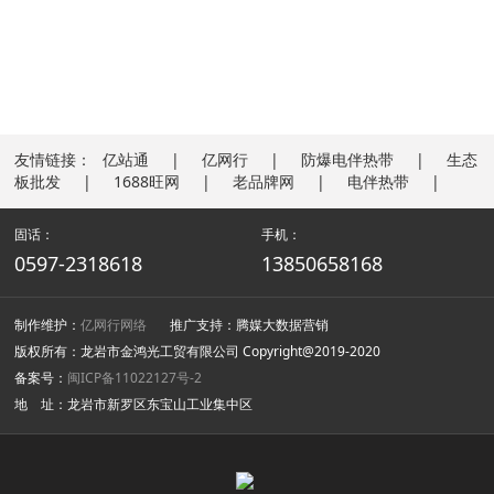
友情链接：
亿站通
亿网行
防爆电伴热带
生态
板批发
1688旺网
老品牌网
电伴热带
固话：
手机：
0597-2318618
13850658168
制作维护：
亿网行网络
推广支持：腾媒大数据营销
版权所有：龙岩市金鸿光工贸有限公司 Copyright@2019-2020
备案号：
闽ICP备11022127号-2
地 址：龙岩市新罗区东宝山工业集中区