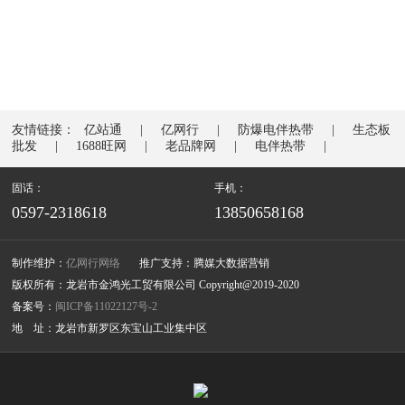
友情链接：
亿站通
亿网行
防爆电伴热带
生态板
批发
1688旺网
老品牌网
电伴热带
固话：
手机：
0597-2318618
13850658168
制作维护：
亿网行网络
推广支持：腾媒大数据营销
版权所有：龙岩市金鸿光工贸有限公司 Copyright@2019-2020
备案号：
闽ICP备11022127号-2
地 址：龙岩市新罗区东宝山工业集中区